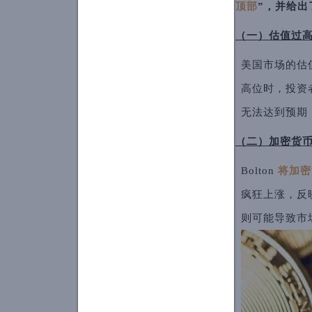
顶部
”，并给出
（一）估值过
美国市场的估
高位时，投资
无法达到预期
（二）加密货
Bolton 
将加密
疯狂上涨，反
则可能导致市