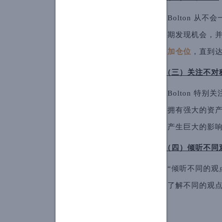
Bolton 
期发现机会，
加仓位
，直到
（三）关注不对
Bolton 特
拥有强大的资
产生巨大的影
（四）倾听不同
“倾听不同的观点
了解不同的观