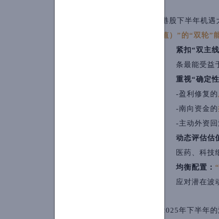
港股下半年机遇
值）”的“双轮
紧扣“双主
条最能受益
重视“确定性
-盈利修复的
-南向资金的
-主动外资
动态评估估
医药、科技
均衡配置：
应对潜在波
2025年下半