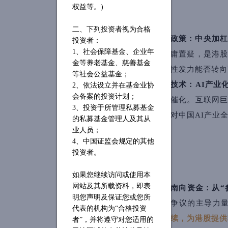
权益等。)
二、下列投资者视为合格
政策：中央加杠
投资者：
1、社会保障基金、企业年
庸置疑，是港
金等养老基金、慈善基金
性发力能否转向
等社会公益基金；
技术：AI产业
2、依法设立并在基金业协
会备案的投资计划；
催化。互联网
3、投资于所管理私募基金
对中国AI产业
的私募基金管理人及其从
业人员；
4、中国证监会规定的其他
投资者。
如果您继续访问或使用本
网站及其所载资料，即表
南向资金
：从“
明您声明及保证您或您所
争议的主导力
代表的机构为
“合格投资
续，为港股提供
者”，并将遵守对您适用的