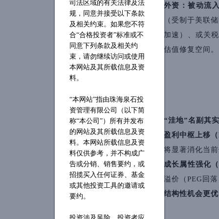
司法区域的有关法律及法
外资：被动流入
规，同意并接受以下条款
（受制于美联储
及相关约束。如果您不符
加速）、或关
合“合格投资者”标准或不
同意下列条款及相关约
估值修复空间。
束，请勿继续访问或使用
本网站及其所载信息及资
料。
“本网站”指由珠海泉石投
资管理有限公司（以下简
“洼地”名副其
称“本公司”）所有并发布
的网站及其所载信息及资
盈利中枢上移（E
料。本网站所载信息及资
将显著消化当前
料仅供参考，并不构成广
成长属性强化（
告或分销、销售要约，或
招揽买入任何证券、基金
溢价（PEG回
或其他投资工具的邀请或
结构性机会更优
要约。
投资涉及风险，投资者应