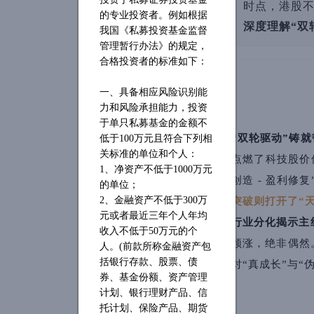
时点，港股
的专业投资者。例如根据
深度理解“双
我国《私募投资基金监督
管理暂行办法》的规定，
合格投资者的标准如下：
一、具备相应风险识别能
力和风险承担能力，投资
于单只私募基金的金额不
“双轮驱动”铸
低于
100万元且符合下列相
关标准的单位和个人：
点燃了科技股价
1、净资产不低于1000万元
创造 - 盈利
的单位；
2、金融资产不低于300万
突破则打开了“
元或者最近三年个人年均
行业分化揭示主
收入不低于50万元的个
领涨，绝非偶然
人。(前款所称金融资产包
括银行存款、股票、债
对“真成长”与“
券、基金份额、资产管理
计划、银行理财产品、信
托计划、保险产品、期货