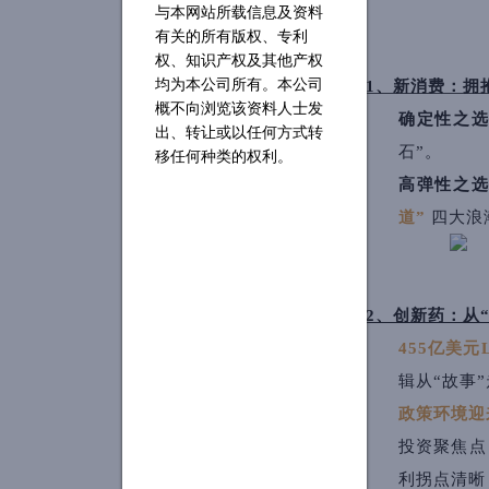
与本网站所载信息及资料
有关的所有版权、专利
权、知识产权及其他产权
均为本公司所有。本公司
1、新消费：拥
概不向浏览该资料人士发
确定性之
出、转让或以任何方式转
石”。
移任何种类的权利。
高弹性之
道”
四大浪
2、创新药：从
455亿美元
辑从“故事”
政策环境迎
投资聚焦点
利拐点清晰