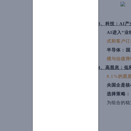
3、科技：AI
AI进入“
式和客户订
半导体：国
绩与估值弹
4、高股息：低
8.1%的
央国企是核
选择策略：
为组合的稳