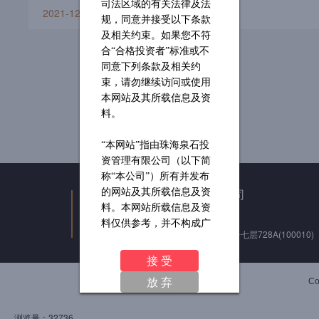
司法区域的有关法律及法
2021-12-14
规，同意并接受以下条款
及相关约束。如果您不符
合“合格投资者”标准或不
同意下列条款及相关约
束，请勿继续访问或使用
本网站及其所载信息及资
料。
“本网站”指由珠海泉石投
资管理有限公司（以下简
称“本公司”）所有并发布
北京泉石私募基金管理有限公司
的网站及其所载信息及资
料。本网站所载信息及资
电话：010-53387001
料仅供参考，并不构成广
注册地址：北京市东城区东安门大街55号七层728A(10
告或分销、销售要约，或
招揽买入任何证券、基金
接 受
或其他投资工具的邀请或
放 弃
C
要约。
浏览量：
32736
投资涉及风险，投资者应