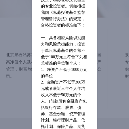
的专业投资者。例如根据
我国《私募投资基金监督
管理暂行办法》的规定，
合格投资者的标准如下：
一、具备相应风险识别能
公司简介
力和风险承担能力，投资
于单只私募基金的金额不
北京泉石私募基金管理有限公司是一家致力于为中国
低于
100万元且符合下列相
高净值个人及机构投资者提供专业的投资咨询，资产
关标准的单位和个人：
管理，财富增值等资产配置服务的私募基金管理公
1、净资产不低于1000万元
司。
的单位；
2、金融资产不低于300万
元或者最近三年个人年均
收入不低于50万元的个
查看更多
人。(前款所称金融资产包
括银行存款、股票、债
券、基金份额、资产管理
计划、银行理财产品、信
托计划、保险产品、期货