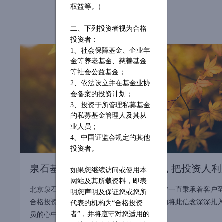
权益等。)
二、下列投资者视为合格
投资者：
1、社会保障基金、企业年
金等养老基金、慈善基金
等社会公益基金；
2、依法设立并在基金业协
会备案的投资计划；
3、投资于所管理私募基金
的私募基金管理人及其从
业人员；
4、中国证监会规定的其他
投资者。
泉石基金李春雷：精耕FOF领域 把投资人
如果您继续访问或使用本
网站及其所载资料，即表
北京泉石私募基金管理有限公司总经理李春雷一直秉承着客户
明您声明及保证您或您所
合格投资人的利益放在第一位，并坚定不移的将此信念深深扎
代表的机构为
“合格投资
员的心中。
者”，并将遵守对您适用的